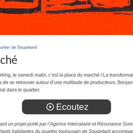
uartier de Soupetard
rché
king, le samedi matin, c’est la place du marché ! La transformat
s de se retrouver autour d’une multitude de producteurs. Benjam
al dans le quartier.
Ecoutez
play_circle_outline
rd un projet porté par l’Agence Intercalaire et Résonance Sono
itants habitantes du quartier toulousain de Soupetard accompag