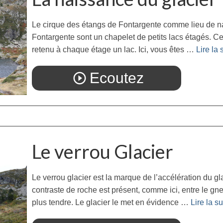
Le cirque des étangs de Fontargente comme lieu de na
Fontargente sont un chapelet de petits lacs étagés. Ce 
retenu à chaque étage un lac. Ici, vous êtes …
Lire la s
Ecoutez
play_circle_outline
Le verrou Glacier
Le verrou glacier est la marque de l’accélération du gl
contraste de roche est présent, comme ici, entre le gne
plus tendre. Le glacier le met en évidence …
Lire la sui