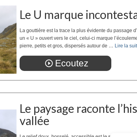
Le U marque incontesta
La gouttière est la trace la plus évidente du passage d’
un « U » ouvert vers le ciel, celui-ci marque l’écoulem
pierre, petits et gros, dispersés autour de …
Lire la suite
Ecoutez
play_circle_outline
Le paysage raconte l’his
vallée
Le relief doux, bosselé, accessible est le signe de l’a