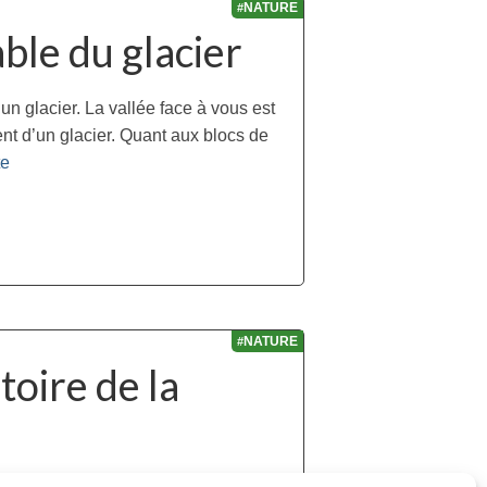
NATURE
#
ble du glacier
un glacier. La vallée face à vous est
ent d’un glacier. Quant aux blocs de
­­
NATURE
#
toire de la
ncienne présence d’un glacier. Isabelle