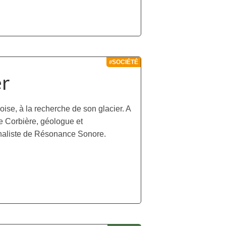
SOCIÉTÉ
#
er
ise, à la recherche de son glacier. A
e Corbière, géologue et
naliste de Résonance Sonore.