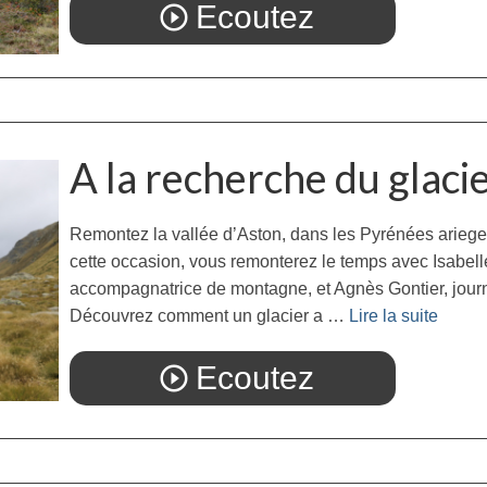
Ecoutez
play_circle_outline
A la recherche du glaci
Remontez la vallée d’Aston, dans les Pyrénées ariegeo
cette occasion, vous remonterez le temps avec Isabell
accompagnatrice de montagne, et Agnès Gontier, jour
Découvrez comment un glacier a …
Lire la suite­­
Ecoutez
play_circle_outline