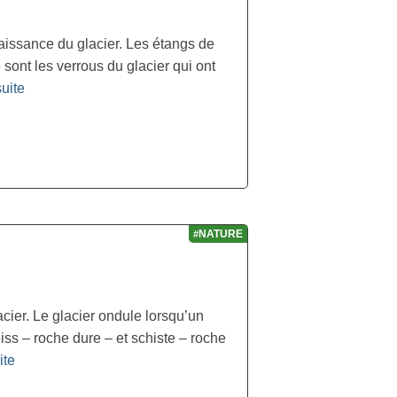
issance du glacier. Les étangs de
sont les verrous du glacier qui ont
uite­­
NATURE
#
acier. Le glacier ondule lorsqu’un
iss – roche dure – et schiste – roche
te­­