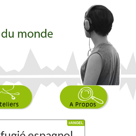
ANGEL
#
réfugié espagnol