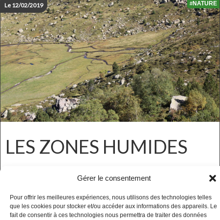
NATURE
#
Le 12/02/2019
LES ZONES HUMIDES
Les zones humides sont de véritables réservoirs de
Gérer le consentement
biodiversité. Fany Personnaz, chargée de mission des
Pour offrir les meilleures expériences, nous utilisons des technologies telles
zones humides de l’Association des Naturalistes d’Ariège,
que les cookies pour stocker et/ou accéder aux informations des appareils. Le
nous explique l’importance de la tourbière en montagne
fait de consentir à ces technologies nous permettra de traiter des données