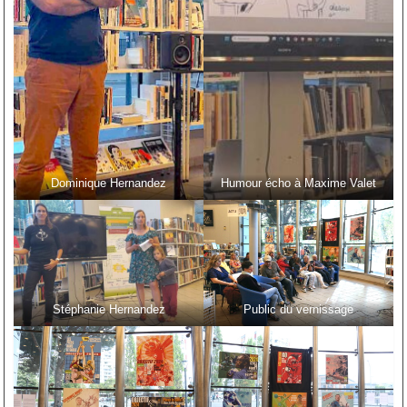
Dominique Hernandez
Humour écho à Maxime Valet
Stéphanie Hernandez
Public du vernissage