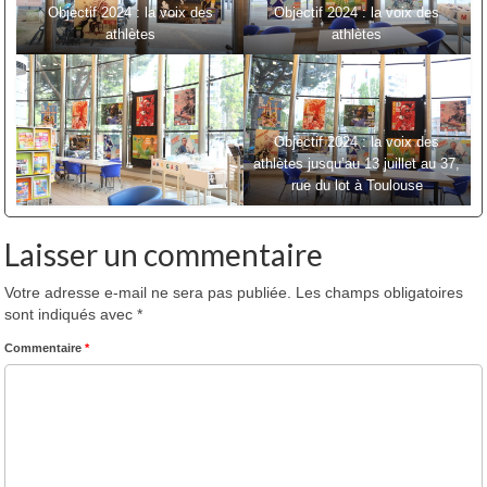
Objectif 2024 : la voix des
Objectif 2024 : la voix des
athlètes
athlètes
Objectif 2024 : la voix des
athlètes jusqu’au 13 juillet au 37,
rue du lot à Toulouse
Laisser un commentaire
Votre adresse e-mail ne sera pas publiée.
Les champs obligatoires
sont indiqués avec
*
Commentaire
*