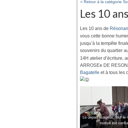
< Retour à la catégorie So
Les 10 ans
Les 10 ans de
Résonan
vous cette bonne humeur
jusqu’à la tempête fina
souvenirs du quartier au
14H atelier d’écriture, 
ARROSEe DE RESONAN
Bagatelle
et à tous les 
Le départ nuageux, tout le
motivé est confi