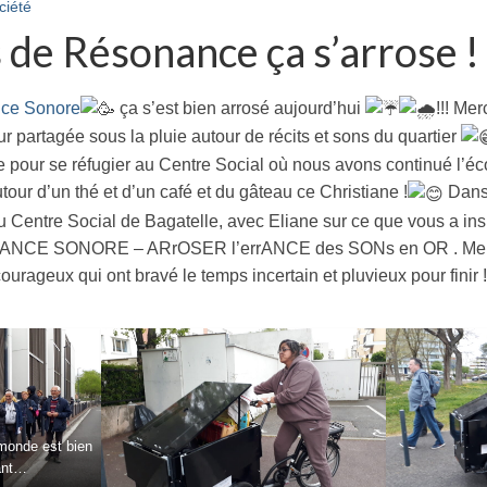
ciété
 de Résonance ça s’arrose !
ce Sonore
ça s’est bien arrosé aujourd’hui
!!! Me
 partagée sous la pluie autour de récits et sons du quartier
le pour se réfugier au Centre Social où nous avons continué l’éc
tour d’un thé et d’un café et du gâteau ce Christiane !
Dans 
au Centre Social de Bagatelle, avec Eliane sur ce que vous a ins
CE SONORE – ARrOSER l’errANCE des SONs en OR . Mer
courageux qui ont bravé le temps incertain et pluvieux pour fini
 monde est bien
ant…