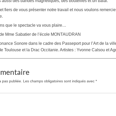
ais aussi des bandes magnétiques, des bouteilles et un balai.
fiers de vous présenter notre travail et nous voulons remerci
e.
ns que le spectacle va vous plaire…
 de Mme Sabatier de l’école MONTAUDRAN
onance Sonore dans le cadre des Passeport pour l’Art de la vill
de Toulouse et la Drac Occitanie. Artistes : Yvonne Calsou et A
mmentaire
a pas publiée.
Les champs obligatoires sont indiqués avec
*