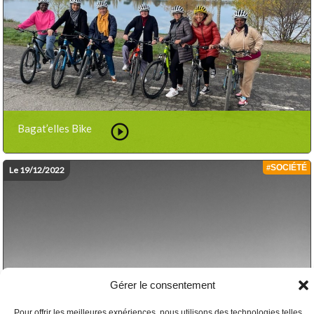
play_circle_outline
Bagat’elles Bike
SOCIÉTÉ
#
Le 19/12/2022
Gérer le consentement
Pour offrir les meilleures expériences, nous utilisons des technologies telles