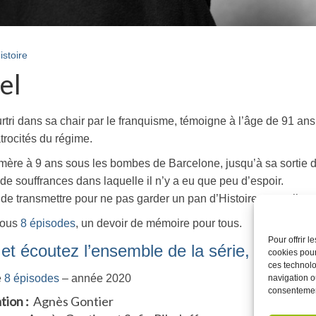
istoire
el
ri dans sa chair par le franquisme, témoigne à l’âge de 91 ans.
trocités du régime.
 mère à 9 ans sous les bombes de Barcelone, jusqu’à sa sortie
 de souffrances dans laquelle il n’y a eu que peu d’espoir.
i de transmettre pour ne pas garder un pan d’Histoire sous silenc
sous
8 épisodes
, un devoir de mémoire pour tous.
Pour offrir 
et écoutez l’ensemble de la série, cliquez 
cookies pour
ces technolo
e
8 épisodes
– année 2020
navigation ou
consentement
tion :
Agnès Gontier