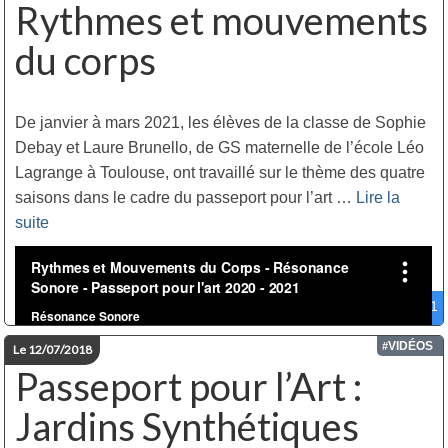
Rythmes et mouvements
du corps
De janvier à mars 2021, les élèves de la classe de Sophie
Debay et Laure Brunello, de GS maternelle de l’école Léo
Lagrange à Toulouse, ont travaillé sur le thème des quatre
saisons dans le cadre du passeport pour l’art …
Lire la
suite­­
Ecoutez
play_circle_outline
feedback
1
VIDÉOS
#
Le 12/07/2018
Passeport pour l’Art :
Jardins Synthétiques