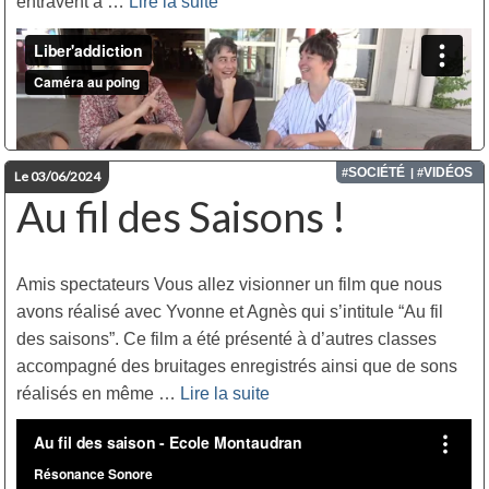
entravent à …
Lire la suite­­
Réalisation :
Les enfants du Francas du Pays de Foix,
accompagnés de Marie Gayzard de Caméra au Poing
et d’Agnès Gontier de Résonance Sonore
SOCIÉTÉ
VIDÉOS
#
| #
Le 03/06/2024
Au fil des Saisons !
Amis spectateurs Vous allez visionner un film que nous
avons réalisé avec Yvonne et Agnès qui s’intitule “Au fil
des saisons”. Ce film a été présenté à d’autres classes
accompagné des bruitages enregistrés ainsi que de sons
réalisés en même …
Lire la suite­­