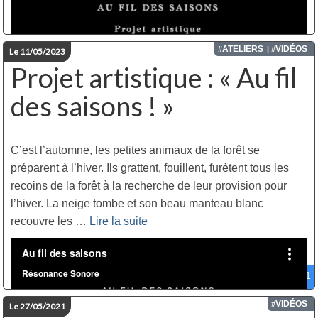
ATELIERS
VIDÉOS
#
| #
Le 11/05/2023
Projet artistique : « Au fil
des saisons ! »
C’est l’automne, les petites animaux de la forêt se
préparent à l’hiver. Ils grattent, fouillent, furètent tous les
recoins de la forêt à la recherche de leur provision pour
l’hiver. La neige tombe et son beau manteau blanc
recouvre les …
Lire la suite­­
feedback
1
VIDÉOS
#
Le 27/05/2021